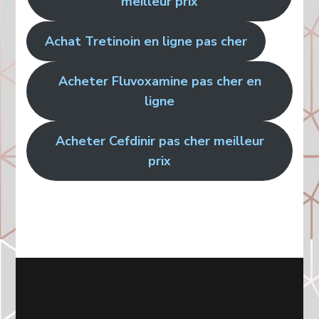
meilleur prix
Achat Tretinoin en ligne pas cher
Acheter Fluvoxamine pas cher en
ligne
Acheter Cefdinir pas cher meilleur
prix