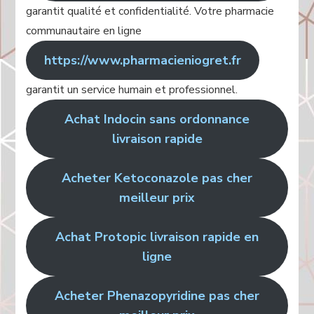
garantit qualité et confidentialité. Votre pharmacie
communautaire en ligne
https://www.pharmacieniogret.fr
garantit un service humain et professionnel.
Achat Indocin sans ordonnance
livraison rapide
Acheter Ketoconazole pas cher
meilleur prix
Achat Protopic livraison rapide en
ligne
Acheter Phenazopyridine pas cher