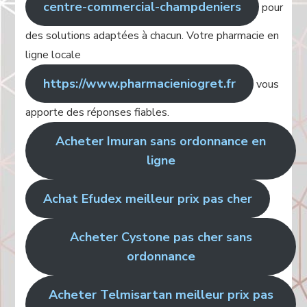
centre-commercial-champdeniers
pour
des solutions adaptées à chacun. Votre pharmacie en
ligne locale
https://www.pharmacieniogret.fr
vous
apporte des réponses fiables.
Acheter Imuran sans ordonnance en
ligne
Achat Efudex meilleur prix pas cher
Acheter Cystone pas cher sans
ordonnance
Acheter Telmisartan meilleur prix pas