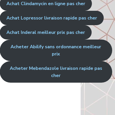
Achat Clindamycin en ligne pas cher
Achat Lopressor livraison rapide pas cher
Achat Inderal meilleur prix pas cher
Acheter Abilify sans ordonnance meilleur
prix
Acheter Mebendazole livraison rapide pas
cher