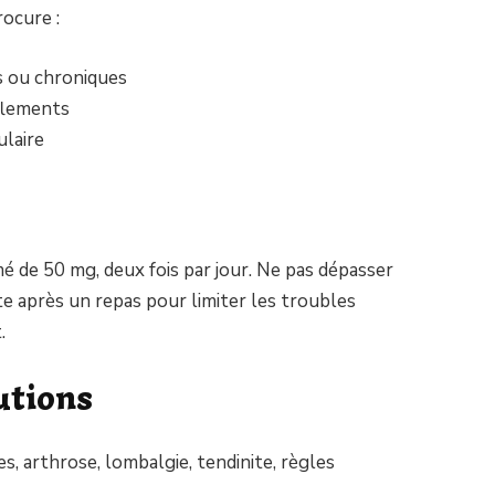
rocure :
s ou chroniques
flements
ulaire
é de 50 mg, deux fois par jour. Ne pas dépasser
e après un repas pour limiter les troubles
.
utions
s, arthrose, lombalgie, tendinite, règles