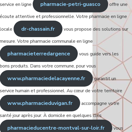
pharmacie-petri-guasco
service en ligne
offre une
écoute attentive et professionnelle. Votre pharmacie en ligne
dr-chassain.fr
locale
vous propose des solutions sur
mesure. Votre pharmacie communale en ligne
pharmacieterredargence
vous guide vers les
bons produits. Dans votre commune, pour vous
www.pharmaciedelacayenne.fr
garantit un
service humain et professionnel. Au cœur de votre territoire
www.pharmacieduvigan.fr
accompagne votre
santé jour après jour. À domicile en quelques clics
pharmacieducentre-montval-sur-loir.fr
vous