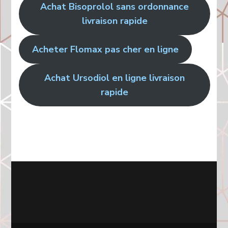
Achat Bisoprolol sans ordonnance
livraison rapide
Acheter Flomax pas cher en ligne
Achat Ursodiol en ligne livraison
rapide