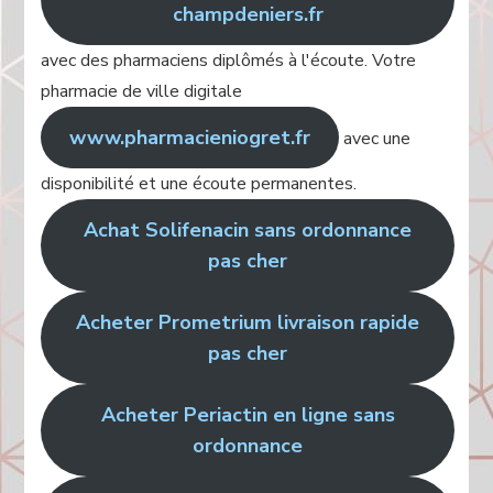
champdeniers.fr
avec des pharmaciens diplômés à l'écoute. Votre
pharmacie de ville digitale
www.pharmacieniogret.fr
avec une
disponibilité et une écoute permanentes.
Achat Solifenacin sans ordonnance
pas cher
Acheter Prometrium livraison rapide
pas cher
Acheter Periactin en ligne sans
ordonnance