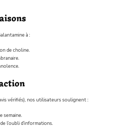
aisons
Galantamine à :
on de choline.
branaire.
mnolence.
faction
s vérifiés), nos utilisateurs soulignent :
re semaine.
e l’oubli d’informations.