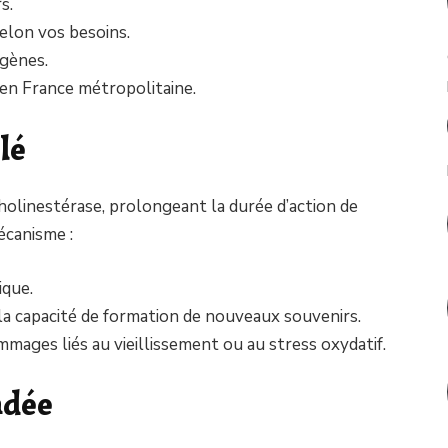
s.
selon vos besoins.
rgènes.
e en France métropolitaine.
lé
holinestérase, prolongeant la durée d’action de
écanisme :
ique.
 la capacité de formation de nouveaux souvenirs.
ages liés au vieillissement ou au stress oxydatif.
ndée