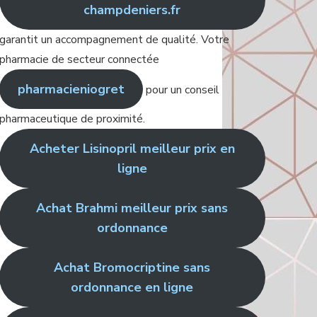
champdeniers.fr
garantit un accompagnement de qualité. Votre
pharmacie de secteur connectée
pharmacieniogret
pour un conseil
pharmaceutique de proximité.
Acheter Lisinopril meilleur prix en
ligne
Achat Brahmi meilleur prix sans
ordonnance
Achat Bromocriptine sans
ordonnance en ligne