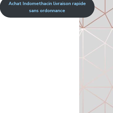
Achat Indomethacin livraison rapide
sans ordonnance