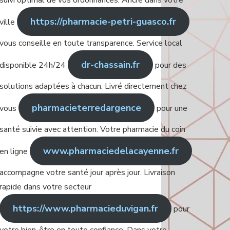
suivi optimal de vos ordonnances. Ancré dans votre
https://pharmacie-petri-guasco.fr
ville
vous conseille en toute transparence. Service local
dr-chassain.fr
disponible 24h/24
pour des
solutions adaptées à chacun. Livré directement chez
pharmacieterredargence
vous
pour une
santé suivie avec attention. Votre pharmacie du coin
www.pharmaciedelacayenne.fr
en ligne
accompagne votre santé jour après jour. Livraison
rapide dans votre secteur
https://www.pharmacieduvigan.fr
pour