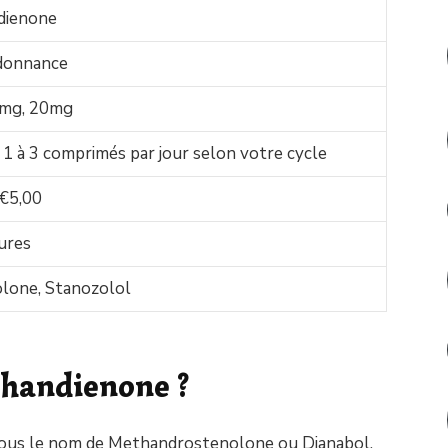
dienone
donnance
mg, 20mg
1 à 3 comprimés par jour selon votre cycle
 €5,00
ures
lone, Stanozolol
thandienone ?
ous le nom de Methandrostenolone ou Dianabol,