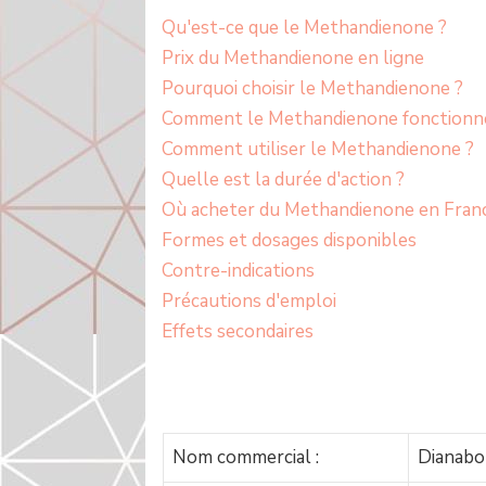
Qu'est-ce que le Methandienone ?
Prix du Methandienone en ligne
Pourquoi choisir le Methandienone ?
Comment le Methandienone fonctionne
Comment utiliser le Methandienone ?
Quelle est la durée d'action ?
Où acheter du Methandienone en Fran
Formes et dosages disponibles
Contre-indications
Précautions d'emploi
Effets secondaires
Nom commercial :
Dianabo