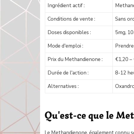
Ingrédient actif :
Methan
Conditions de vente :
Sans or
Doses disponibles :
5mg, 10
Mode d'emploi :
Prendre 
Prix du Methandienone :
€1,20 –
Durée de l'action :
8-12 he
Alternatives :
Oxandro
Qu'est-ce que le Me
Le Methandienone, également connu s