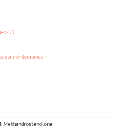
-t-il ?
ce sans ordonnance ?
l, Methandrostenolone