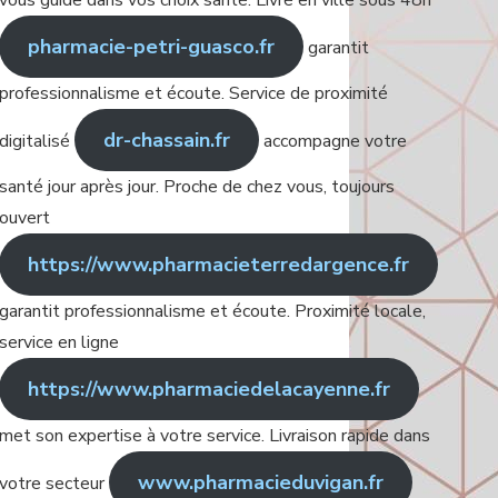
vous guide dans vos choix santé. Livré en ville sous 48h
pharmacie-petri-guasco.fr
garantit
professionnalisme et écoute. Service de proximité
dr-chassain.fr
digitalisé
accompagne votre
santé jour après jour. Proche de chez vous, toujours
ouvert
https://www.pharmacieterredargence.fr
garantit professionnalisme et écoute. Proximité locale,
service en ligne
https://www.pharmaciedelacayenne.fr
met son expertise à votre service. Livraison rapide dans
www.pharmacieduvigan.fr
votre secteur