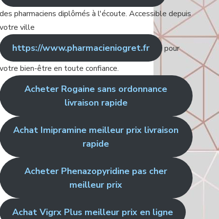
des pharmaciens diplômés à l'écoute. Accessible depuis
votre ville
https://www.pharmacieniogret.fr
pour
votre bien-être en toute confiance.
Acheter Rogaine sans ordonnance
livraison rapide
Achat Imipramine meilleur prix livraison
rapide
Acheter Phenazopyridine pas cher
meilleur prix
Achat Vigrx Plus meilleur prix en ligne