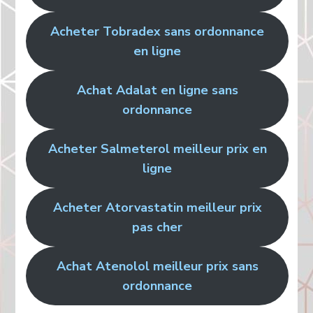
Acheter Tobradex sans ordonnance
en ligne
Achat Adalat en ligne sans
ordonnance
Acheter Salmeterol meilleur prix en
ligne
Acheter Atorvastatin meilleur prix
pas cher
Achat Atenolol meilleur prix sans
ordonnance