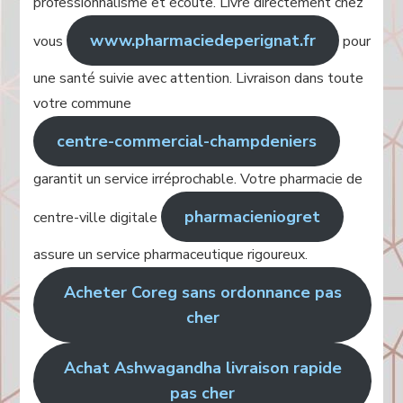
professionnalisme et écoute. Livré directement chez
www.pharmaciedeperignat.fr
vous
pour
une santé suivie avec attention. Livraison dans toute
votre commune
centre-commercial-champdeniers
garantit un service irréprochable. Votre pharmacie de
pharmacieniogret
centre-ville digitale
assure un service pharmaceutique rigoureux.
Acheter Coreg sans ordonnance pas
cher
Achat Ashwagandha livraison rapide
pas cher