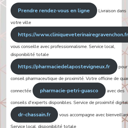
Prendre rendez-vous en ligne
Livraison dans
votre ville
https://www.cliniqueveterinairegravenchon.f
vous conseille avec professionnalisme. Service local,
disponibilité totale
https://pharmaciedelapostevigneux.fr
pour
conseil pharmaceutique de proximité. Votre officine de quar
pharmacie-petri-guasco
connectée
avec des
conseils d'experts disponibles. Service de proximité digital
dr-chassain.fr
vous accompagne avec bienveillan
Service local, disponibilité totale