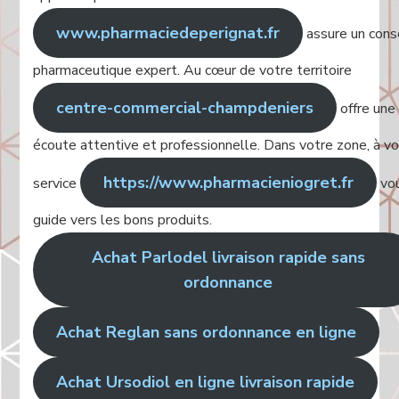
www.pharmaciedeperignat.fr
assure un cons
pharmaceutique expert. Au cœur de votre territoire
centre-commercial-champdeniers
offre une
écoute attentive et professionnelle. Dans votre zone, à v
https://www.pharmacieniogret.fr
service
vo
guide vers les bons produits.
Achat Parlodel livraison rapide sans
ordonnance
Achat Reglan sans ordonnance en ligne
Achat Ursodiol en ligne livraison rapide