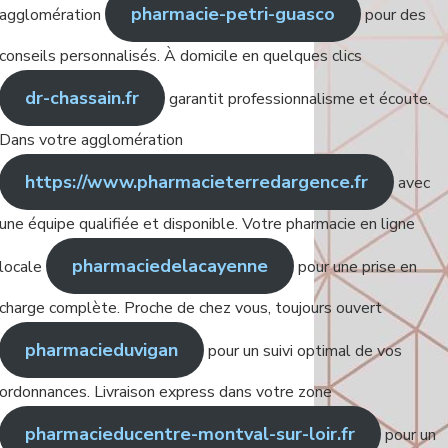
pharmacie-petri-guasco
agglomération
pour des
conseils personnalisés. À domicile en quelques clics
dr-chassain.fr
garantit professionnalisme et écoute.
Dans votre agglomération
https://www.pharmacieterredargence.fr
avec
une équipe qualifiée et disponible. Votre pharmacie en ligne
pharmaciedelacayenne
locale
pour une prise en
charge complète. Proche de chez vous, toujours ouvert
pharmacieduvigan
pour un suivi optimal de vos
ordonnances. Livraison express dans votre zone
pharmacieducentre-montval-sur-loir.fr
pour un