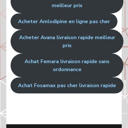
meilleur prix
Acheter Amlodipine en ligne pas cher
Acheter Avana livraison rapide meilleur
prix
Achat Femara livraison rapide sans
ordonnance
Achat Fosamax pas cher livraison rapide