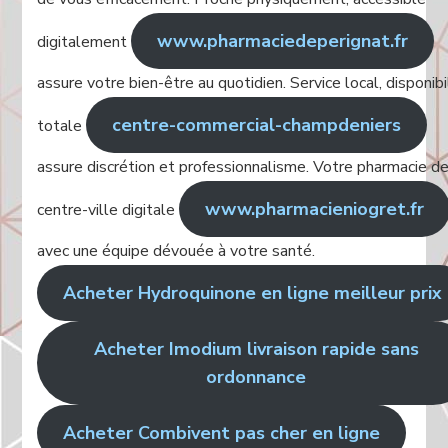
www.pharmaciedeperignat.fr
digitalement
assure votre bien-être au quotidien. Service local, disponibi
centre-commercial-champdeniers
totale
assure discrétion et professionnalisme. Votre pharmacie d
www.pharmacieniogret.fr
centre-ville digitale
avec une équipe dévouée à votre santé.
Acheter Hydroquinone en ligne meilleur prix
Acheter Imodium livraison rapide sans
ordonnance
Acheter Combivent pas cher en ligne