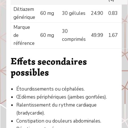
Diltiazem
60 mg
30 gélules
24.90
0.83
générique
Marque
30
de
60 mg
49.99
1.67
comprimés
référence
Effets secondaires
possibles
Étourdissements ou céphalées.
Œdèmes périphériques (jambes gonflées).
Ralentissement du rythme cardiaque
(bradycardie).
Constipation ou douleurs abdominales.