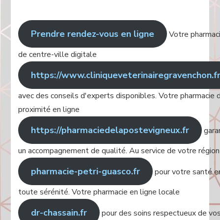
Prendre rendez-vous en ligne
Votre pharmac
de centre-ville digitale
https://www.cliniqueveterinairegravenchon.f
avec des conseils d'experts disponibles. Votre pharmacie 
proximité en ligne
https://pharmaciedelapostevigneux.fr
gara
un accompagnement de qualité. Au service de votre région
pharmacie-petri-guasco.fr
pour votre santé e
toute sérénité. Votre pharmacie en ligne locale
dr-chassain.fr
pour des soins respectueux de vo