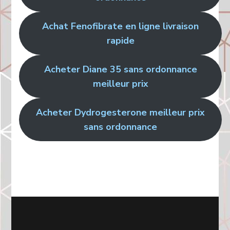
Achat Fenofibrate en ligne livraison
rapide
Acheter Diane 35 sans ordonnance
meilleur prix
Acheter Dydrogesterone meilleur prix
sans ordonnance