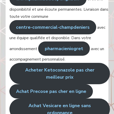
disponibilité et une écoute permanentes. Livraison dans
toute votre commune
centre-commercial-champdeniers
avec
une équipe qualifiée et disponible. Dans votre
pharmacieniogret
arrondissement
avec un
accompagnement personnalisé.
Acheter Ketoconazole pas cher
meilleur prix
Achat Precose pas cher en ligne
Achat Vesicare en ligne sans
ordonnance