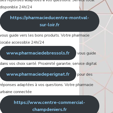
des réponses adaptées à vos questions. Service local
disponible 24h/24
https://pharmacieducentre-montval-
sur-loir.fr
vous guide vers les bons produits. Votre pharmacie
locale accessible 24h/24
www.pharmaciedebressols.fr
vous guide
dans vos choix santé. Proximité garantie, service digital
www.pharmaciedeperignat.fr
pour des
réponses adaptées à vos questions. Votre pharmacie
urbaine connectée
https://www.centre-commercial-
champdeniers.fr