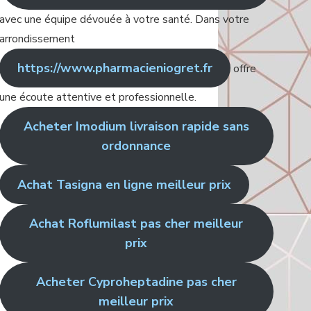
avec une équipe dévouée à votre santé. Dans votre
arrondissement
https://www.pharmacieniogret.fr
offre
une écoute attentive et professionnelle.
Acheter Imodium livraison rapide sans
ordonnance
Achat Tasigna en ligne meilleur prix
Achat Roflumilast pas cher meilleur
prix
Acheter Cyproheptadine pas cher
meilleur prix