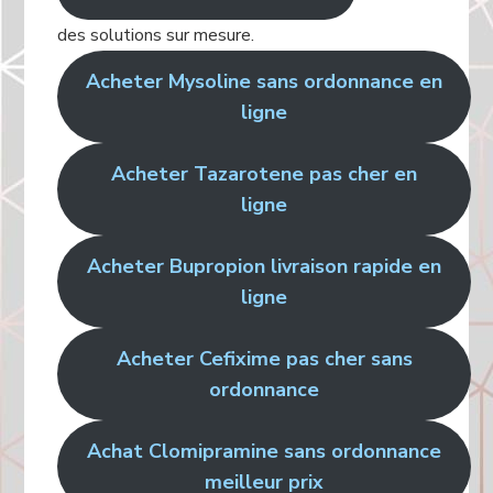
des solutions sur mesure.
Acheter Mysoline sans ordonnance en
ligne
Acheter Tazarotene pas cher en
ligne
Acheter Bupropion livraison rapide en
ligne
Acheter Cefixime pas cher sans
ordonnance
Achat Clomipramine sans ordonnance
meilleur prix