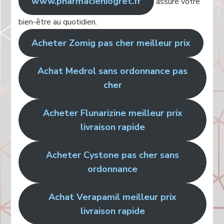
www.pharmacieniogret.fr
assure votre
bien-être au quotidien.
Acheter Zomig pas cher meilleur prix
Achat Medrol sans ordonnance pas
cher
Acheter Flunarizine meilleur prix
livraison rapide
Acheter Cystone pas cher sans
ordonnance
Achat Verapamil meilleur prix
livraison rapide