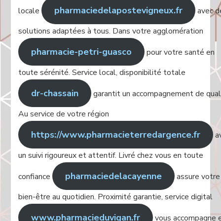
pharmaciedelapostevigneux.fr
locale
avec d
solutions adaptées à tous. Dans votre agglomération
pharmacie-petri-guasco
pour votre santé en
toute sérénité. Service local, disponibilité totale
dr-chassain
garantit un accompagnement de quali
Au service de votre région
https://www.pharmacieterredargence.fr
a
un suivi rigoureux et attentif. Livré chez vous en toute
pharmaciedelacayenne
confiance
assure votre
bien-être au quotidien. Proximité garantie, service digital
www.pharmacieduvigan.fr
vous accompagne 