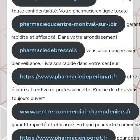
toute confidentialité. Votre pharmacie en ligne locale
pharmacieducentre-montval-sur-loir
garant
rapidité et efficacité. Dans votre arrondissement
pharmaciedebressols
vous accompagne avec
bienveillance. Livraison rapide dans votre secteur
https://www.pharmaciedeperignat.fr
offre 
écoute attentive et professionnelle. Proche de chez vous,
toujours ouvert
www.centre-commercial-champdeniers.fr
garantit rapidité et efficacité. En ligne pour votre commun
https://www.pharmacieniogret.fr
pour des s