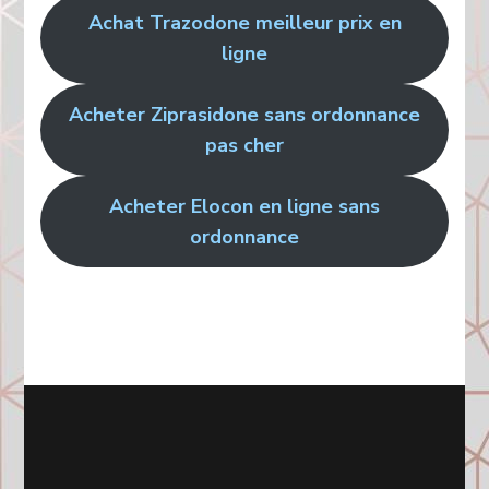
Achat Trazodone meilleur prix en
ligne
Acheter Ziprasidone sans ordonnance
pas cher
Acheter Elocon en ligne sans
ordonnance