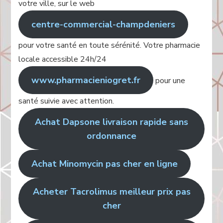
votre ville, sur le web
centre-commercial-champdeniers
pour votre santé en toute sérénité. Votre pharmacie
locale accessible 24h/24
www.pharmacieniogret.fr
pour une
santé suivie avec attention.
Achat Dapsone livraison rapide sans
ordonnance
Achat Minomycin pas cher en ligne
Acheter Tacrolimus meilleur prix pas
cher