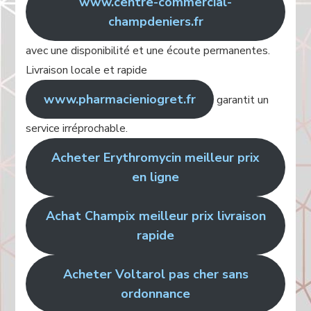
www.centre-commercial-
champdeniers.fr
avec une disponibilité et une écoute permanentes.
Livraison locale et rapide
www.pharmacieniogret.fr
garantit un
service irréprochable.
Acheter Erythromycin meilleur prix
en ligne
Achat Champix meilleur prix livraison
rapide
Acheter Voltarol pas cher sans
ordonnance