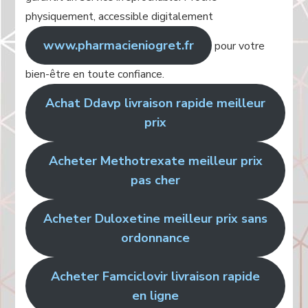
physiquement, accessible digitalement
www.pharmacieniogret.fr
pour votre
bien-être en toute confiance.
Achat Ddavp livraison rapide meilleur
prix
Acheter Methotrexate meilleur prix
pas cher
Acheter Duloxetine meilleur prix sans
ordonnance
Acheter Famciclovir livraison rapide
en ligne