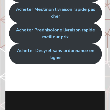
Acheter Mestinon livraison rapide pas
cher
Acheter Prednisolone livraison rapide
meilleur prix
Acheter Desyrel sans ordonnance en
ligne