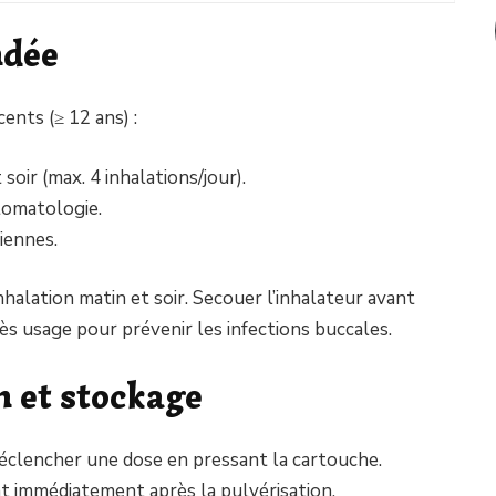
ndée
ents (≥ 12 ans) :
 soir (max. 4 inhalations/jour).
tomatologie.
iennes.
inhalation matin et soir. Secouer l’inhalateur avant
rès usage pour prévenir les infections buccales.
n et stockage
déclencher une dose en pressant la cartouche.
 immédiatement après la pulvérisation.