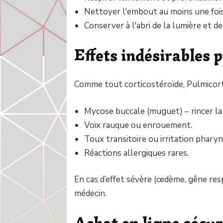
Nettoyer l'embout au moins une fois
Conserver à l'abri de la lumière et de
Effets indésirables 
Comme tout corticostéroïde, Pulmicort
Mycose buccale (muguet) – rincer la
Voix rauque ou enrouement.
Toux transitoire ou irritation phary
Réactions allergiques rares.
En cas d’effet sévère (œdème, gêne resp
médecin.
Achat en ligne sécur