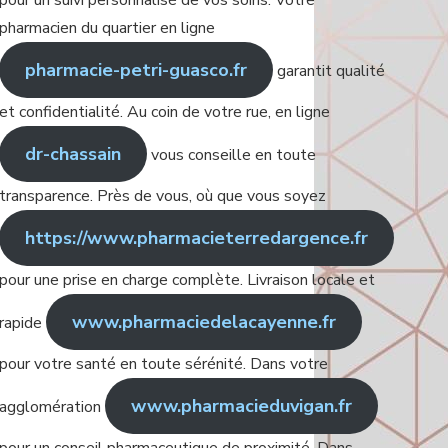
pour un suivi personnalisé de vos soins. Votre
pharmacien du quartier en ligne
pharmacie-petri-guasco.fr
garantit qualité
et confidentialité. Au coin de votre rue, en ligne
dr-chassain
vous conseille en toute
transparence. Près de vous, où que vous soyez
https://www.pharmacieterredargence.fr
pour une prise en charge complète. Livraison locale et
www.pharmaciedelacayenne.fr
rapide
pour votre santé en toute sérénité. Dans votre
www.pharmacieduvigan.fr
agglomération