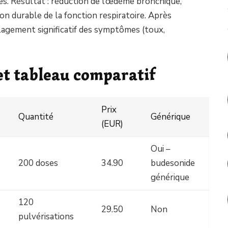
s. Résultat : réduction de l’œdème bronchique,
ion durable de la fonction respiratoire. Après
lagement significatif des symptômes (toux,
et tableau comparatif
Prix
Quantité
Générique
(EUR)
Oui –
200 doses
34.90
budesonide
générique
120
29.50
Non
pulvérisations