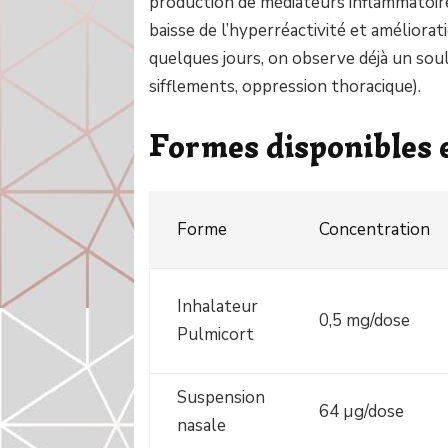
production de médiateurs inflammatoire
baisse de l’hyperréactivité et améliorat
quelques jours, on observe déjà un sou
sifflements, oppression thoracique).
Formes disponibles 
Forme
Concentration
Inhalateur
0,5 mg/dose
Pulmicort
Suspension
64 µg/dose
nasale