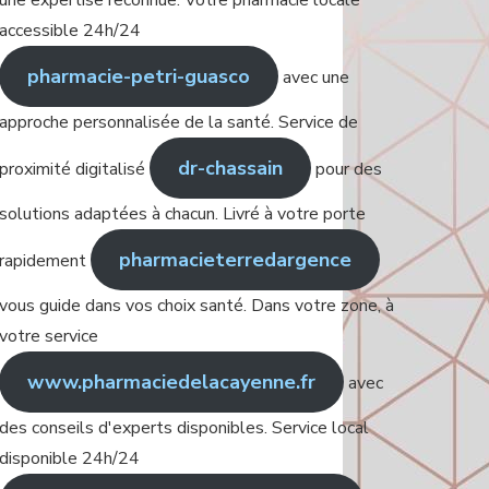
une expertise reconnue. Votre pharmacie locale
accessible 24h/24
pharmacie-petri-guasco
avec une
approche personnalisée de la santé. Service de
dr-chassain
proximité digitalisé
pour des
solutions adaptées à chacun. Livré à votre porte
pharmacieterredargence
rapidement
vous guide dans vos choix santé. Dans votre zone, à
votre service
www.pharmaciedelacayenne.fr
avec
des conseils d'experts disponibles. Service local
disponible 24h/24