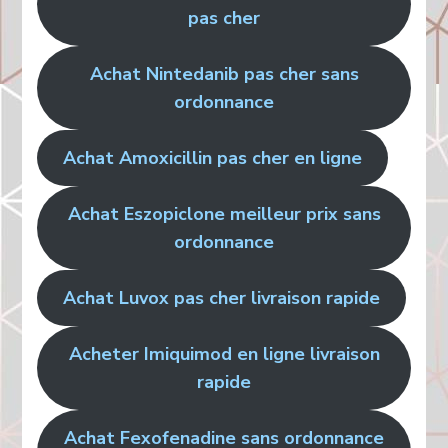
pas cher
Achat Nintedanib pas cher sans
ordonnance
Achat Amoxicillin pas cher en ligne
Achat Eszopiclone meilleur prix sans
ordonnance
Achat Luvox pas cher livraison rapide
Acheter Imiquimod en ligne livraison
rapide
Achat Fexofenadine sans ordonnance