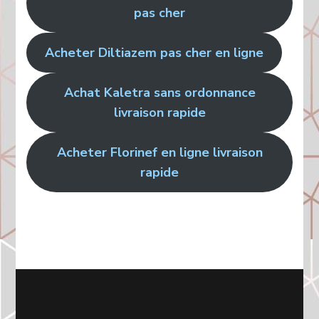
pas cher
Acheter Diltiazem pas cher en ligne
Achat Kaletra sans ordonnance
livraison rapide
Acheter Florinef en ligne livraison
rapide