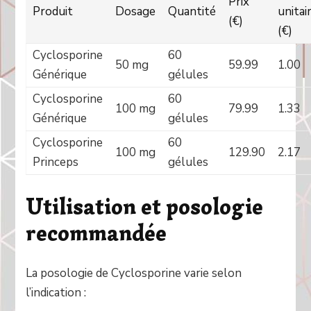
Prix
Produit
Dosage
Quantité
unitai
(€)
(€)
Cyclosporine
60
50 mg
59.99
1.00
Générique
gélules
Cyclosporine
60
100 mg
79.99
1.33
Générique
gélules
Cyclosporine
60
100 mg
129.90
2.17
Princeps
gélules
Utilisation et posologie
recommandée
La posologie de Cyclosporine varie selon
l’indication :