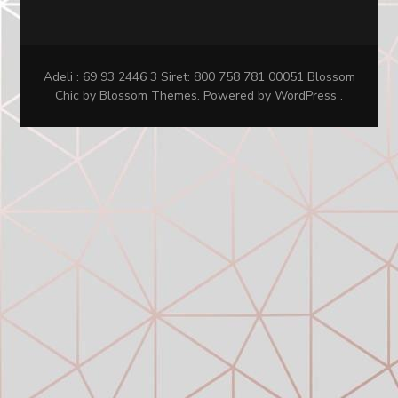
Adeli : 69 93 2446 3 Siret: 800 758 781 00051
Blossom
Chic
by Blossom Themes. Powered by
WordPress
.