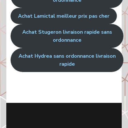
Achat Lamictal meilleur prix pas cher
Achat Stugeron livraison rapide sans
ordonnance
Achat Hydrea sans ordonnance livraison
rapide