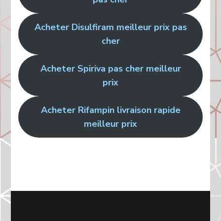
Acheter Disulfiram meilleur prix pas
cher
Acheter Spiriva pas cher meilleur
prix
Acheter Rifampin livraison rapide
meilleur prix