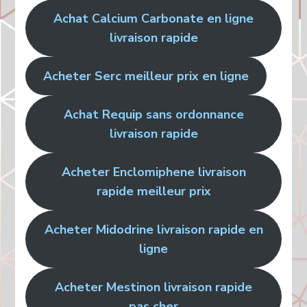
Achat Calcium Carbonate en ligne
livraison rapide
Acheter Serc meilleur prix en ligne
Achat Requip sans ordonnance
livraison rapide
Acheter Enclomiphene livraison
rapide meilleur prix
Acheter Midodrine livraison rapide en
ligne
Acheter Mestinon livraison rapide
pas cher