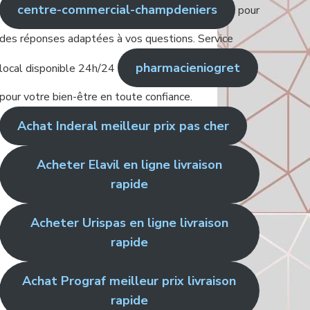
centre-commercial-champdeniers
pour
des réponses adaptées à vos questions. Service
pharmacieniogret
local disponible 24h/24
pour votre bien-être en toute confiance.
Achat Inderal meilleur prix pas cher
Acheter Elavil en ligne livraison
rapide
Acheter Urispas en ligne livraison
rapide
Achat Prograf meilleur prix livraison
rapide