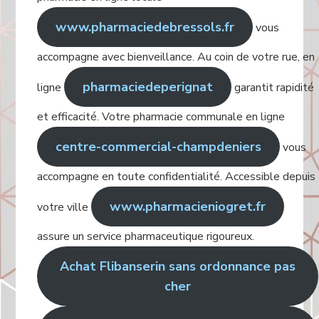
www.pharmaciedebressols.fr
vous
accompagne avec bienveillance. Au coin de votre rue, en
pharmaciedeperignat
ligne
garantit rapidité
et efficacité. Votre pharmacie communale en ligne
centre-commercial-champdeniers
vous
accompagne en toute confidentialité. Accessible depuis
www.pharmacieniogret.fr
votre ville
assure un service pharmaceutique rigoureux.
Achat Flibanserin sans ordonnance pas
cher