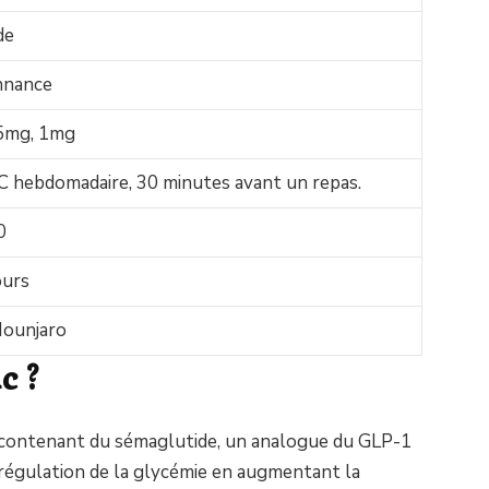
de
nnance
,5mg, 1mg
SC hebdomadaire, 30 minutes avant un repas.
0
ours
ounjaro
c ?
 contenant du sémaglutide, un analogue du GLP-1
la régulation de la glycémie en augmentant la