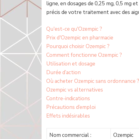
ligne, en dosages de 0,25 mg, 0,5 mg e
précis de votre traitement avec des aigu
Qu'est-ce qu'Ozempic ?
Prix d'Ozempic en pharmacie
Pourquoi choisir Ozempic ?
Comment fonctionne Ozempic ?
Utilisation et dosage
Durée d’action
Où acheter Ozempic sans ordonnance 
Ozempic vs alternatives
Contre-indications
Précautions d’emploi
Effets indésirables
Nom commercial :
Ozempic