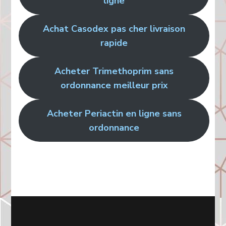
ligne
Achat Casodex pas cher livraison
rapide
Acheter Trimethoprim sans
ordonnance meilleur prix
Acheter Periactin en ligne sans
ordonnance