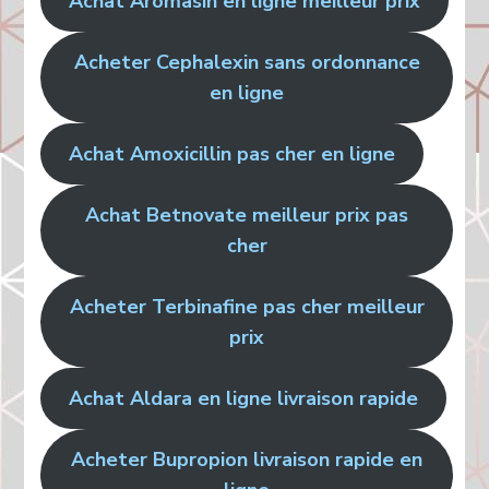
Achat Aromasin en ligne meilleur prix
Acheter Cephalexin sans ordonnance
en ligne
Achat Amoxicillin pas cher en ligne
Achat Betnovate meilleur prix pas
cher
Acheter Terbinafine pas cher meilleur
prix
Achat Aldara en ligne livraison rapide
Acheter Bupropion livraison rapide en