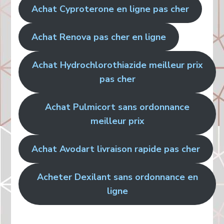
Achat Cyproterone en ligne pas cher
Achat Renova pas cher en ligne
Achat Hydrochlorothiazide meilleur prix
pas cher
Achat Pulmicort sans ordonnance
meilleur prix
Achat Avodart livraison rapide pas cher
Acheter Dexilant sans ordonnance en
ligne