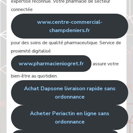
expertise reconnue. Votre pharmacie de secteur
connectée
www.centre-commercial-
champdeniers.fr
pour des soins de qualité pharmaceutique. Service de
proximité digitalisé
www.pharmacieniogret.fr
assure votre
bien-être au quotidien.
Achat Dapsone livraison rapide sans
ordonnance
Acheter Periactin en ligne sans
ordonnance